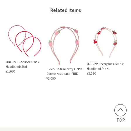
Related Items
HBTS240R-School 3 Pack
H2552P:Cherry Kiss Double
Headbands Red
Headband-PINK
H2522P:Strawberry Fields
¥1,650
¥2,090
Double Headband-PINK
¥2,090
TOP