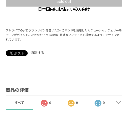
Sold out
日本国内にお住まいの方向け
ストライプのグログランリボンを巻いた2本のバンドを使用したカチューシャ。チェリーモ
チーフがポイント。小さなお子さまの頭に快適なフィット感を提供するようにデザインさ
れています。
通報する
商品の評価
すべて
0
0
0