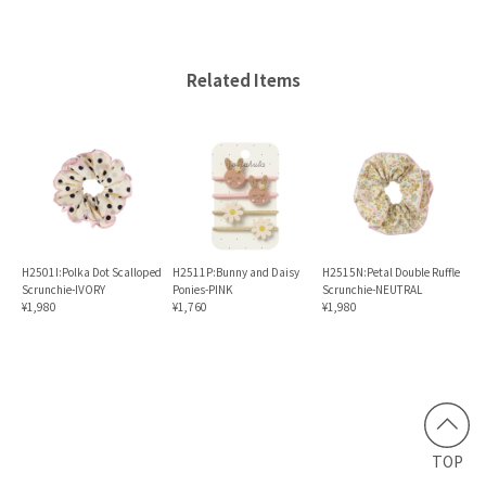
Related Items
H2501I:Polka Dot Scalloped
H2511P:Bunny and Daisy
H2515N:Petal Double Ruffle
Scrunchie-IVORY
Ponies-PINK
Scrunchie-NEUTRAL
¥1,980
¥1,760
¥1,980
TOP