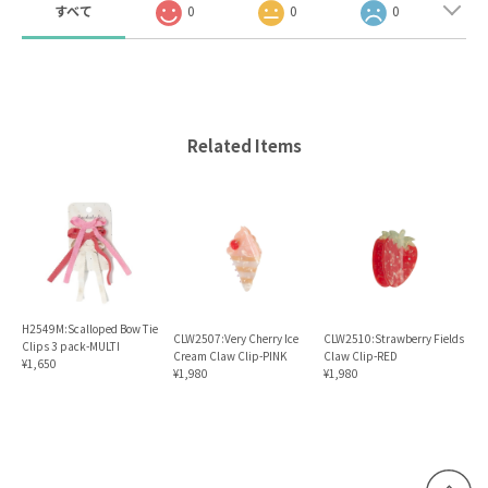
すべて
0
0
0
Related Items
H2549M:Scalloped Bow Tie
CLW2507:Very Cherry Ice
CLW2510:Strawberry Fields
Clips 3 pack-MULTI
Cream Claw Clip-PINK
Claw Clip-RED
¥1,650
¥1,980
¥1,980