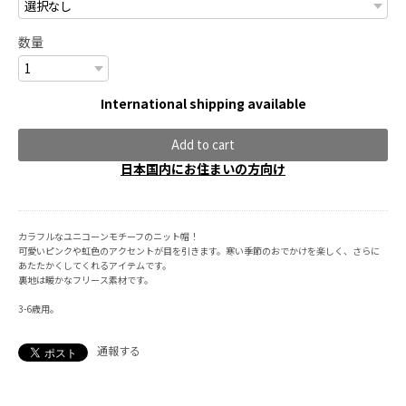
数量
International shipping available
Add to cart
日本国内にお住まいの方向け
カラフルなユニコーンモチーフのニット帽！
可愛いピンクや虹色のアクセントが目を引きます。寒い季節のおでかけを楽しく、さらに
あたたかくしてくれるアイテムです。
裏地は暖かなフリース素材です。
3-6歳用。
通報する