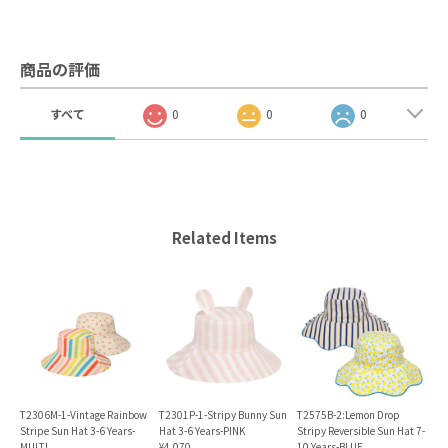
商品の評価
すべて
0
0
0
Related Items
T2306M-1-Vintage Rainbow
T2301P-1-Stripy Bunny Sun
T2575B-2:Lemon Drop
Stripe Sun Hat 3-6 Years-
Hat 3-6 Years-PINK
Stripy Reversible Sun Hat 7-
MULTI
¥4,070
10 Years-BLUE