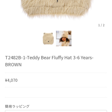
1
/
2
T2482B-1-Teddy Bear Fluffy Hat 3-6 Years-
BROWN
¥4,070
簡易ラッピング