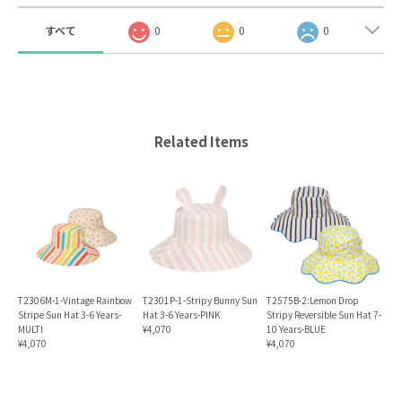
すべて
0
0
0
Related Items
T2306M-1-Vintage Rainbow
T2301P-1-Stripy Bunny Sun
T2575B-2:Lemon Drop
Stripe Sun Hat 3-6 Years-
Hat 3-6 Years-PINK
Stripy Reversible Sun Hat 7-
MULTI
¥4,070
10 Years-BLUE
¥4,070
¥4,070