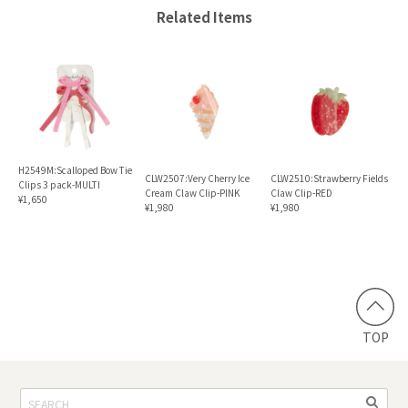
Related Items
H2549M:Scalloped Bow Tie
CLW2507:Very Cherry Ice
CLW2510:Strawberry Fields
Clips 3 pack-MULTI
Cream Claw Clip-PINK
Claw Clip-RED
¥1,650
¥1,980
¥1,980
TOP