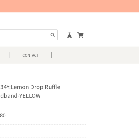
CONTACT
34Y:Lemon Drop Ruffle
adband-YELLOW
980