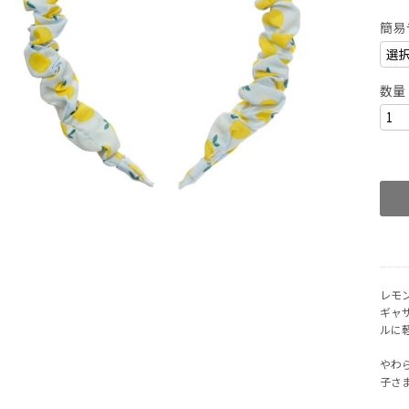
簡易
数量
レモ
ギャ
ルに
やわ
子さ