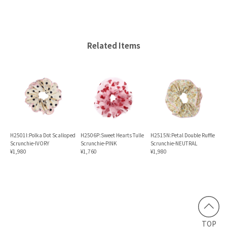
Related Items
H2501I:Polka Dot Scalloped
H2515N:Petal Double Ruffle
H2506P:Sweet Hearts Tulle
Scrunchie-IVORY
Scrunchie-NEUTRAL
Scrunchie-PINK
¥1,980
¥1,980
¥1,760
TOP