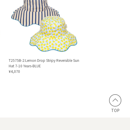
T2575B-2:Lemon Drop Stripy Reversible Sun
Hat 7-10 Years-BLUE
¥4,070
TOP