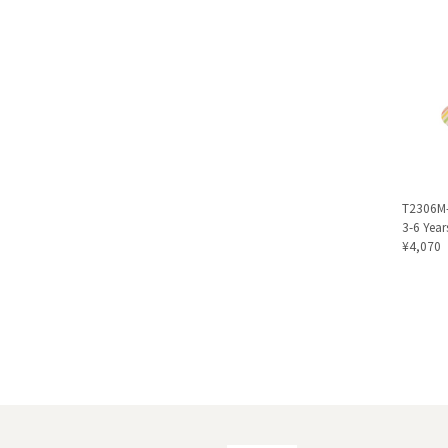
T2306M-
3-6 Year
¥4,070