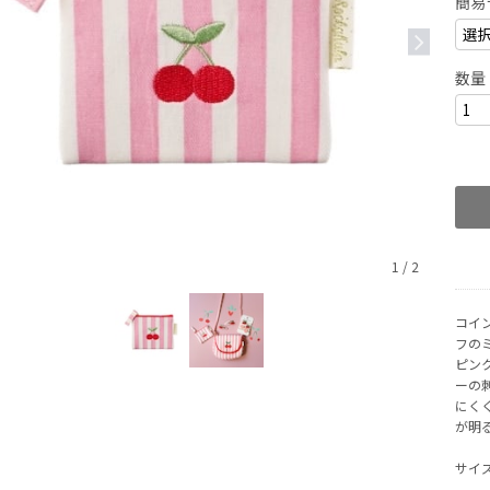
簡易
数量
1
/
2
コイ
フの
ピン
ーの
にく
が明
サイズ：