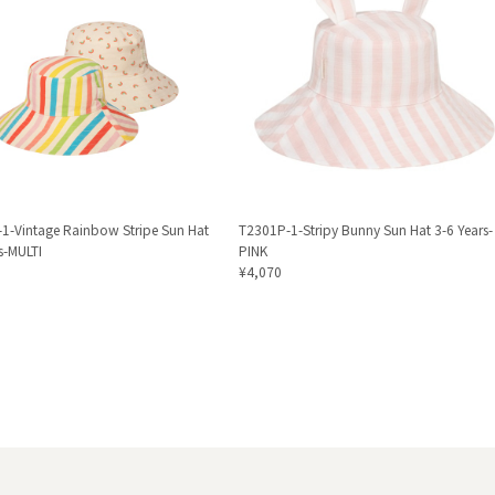
1-Vintage Rainbow Stripe Sun Hat
T2301P-1-Stripy Bunny Sun Hat 3-6 Years-
s-MULTI
PINK
¥4,070