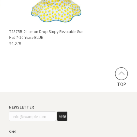
T2575B-2:Lemon Drop Stripy Reversible Sun
Hat 7-10 Years-BLUE
¥4,070
TOP
NEWSLETTER
登録
SNS