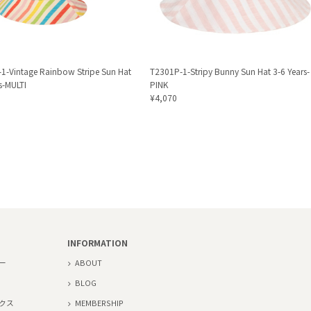
1-Vintage Rainbow Stripe Sun Hat
T2301P-1-Stripy Bunny Sun Hat 3-6 Years-
s-MULTI
PINK
¥4,070
INFORMATION
ー
ABOUT
BLOG
クス
MEMBERSHIP