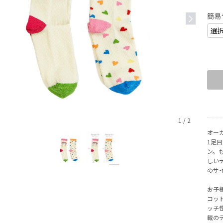
簡易
1
/
2
オー
1足
ン。
しい
のサ
お子
コッ
ッチ
載の