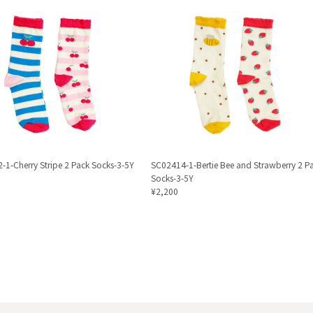
-1-Cherry Stripe 2 Pack Socks-3-5Y
SC02414-1-Bertie Bee and Strawberry 2 P
Socks-3-5Y
¥2,200