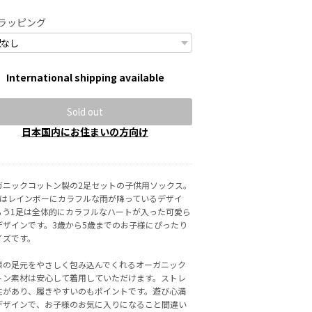
ラッピング
International shipping available
Sold out
日本国内にお住まいの方向け
ガニックコットン製の2足セットの子供用ソックス。
目はレインボーにカラフルな雨が降っているデザイ
もう1足は全体的にカラフルなハートが入った可愛ら
デザインです。3歳から5歳までのお子様にぴったり
イズです。
様の足元をやさしく包み込んでくれるオーガニック
トン素材は安心して着用していただけます。ストレ
性があり、履きやすいのもポイントです。遊び心満
デザインで、お子様のお気に入りになること間違い