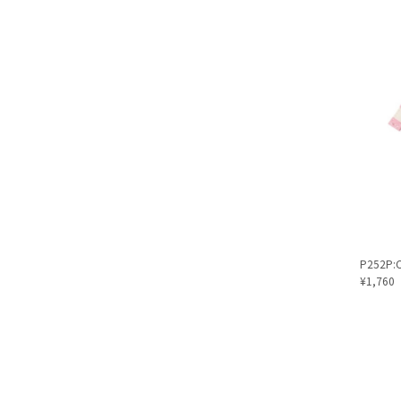
P252P:Ch
¥1,760