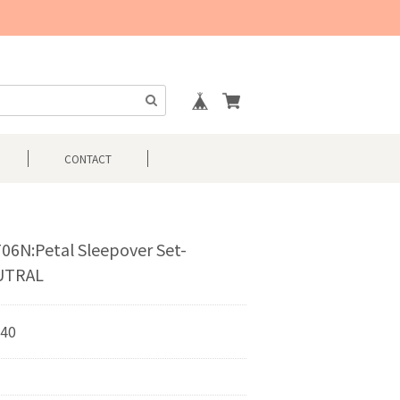
CONTACT
06N:Petal Sleepover Set-
UTRAL
840