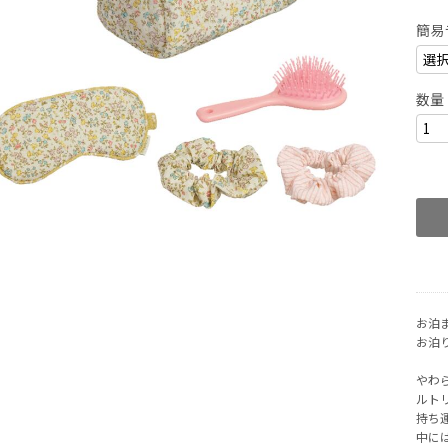
簡易
数量
お泊
お泊
やわ
ルト
持ち
中に